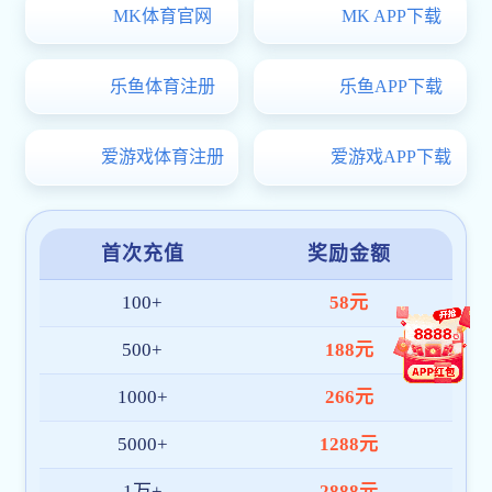
革和塑料四大柔性材料加工技术，并充分运用了诸多
现代高新技术，如计算机控制、信息技术、高压射
流、等离子体、红外、激光技术等。非织造技术正在
成为提供新型纤维状材料的一种重要的手段，是新兴
的材料工业分支，无论在航天技术、农业技术或是人
们的日常生活等许多领域，非织造新材料已成为一种
愈来愈广泛的重要产品。非织造产业被誉为纺织工业
中的朝阳工业。
虽然丙纶长丝无纺布是一个新产品，但是自从它出现
之后就很受欢迎，而且它的特点也是比较多的呢。关
于丙纶长丝无纺布这类产品，它在很多方面都非常有
优势，质轻，柔软，透气，没有毒。下面我们就详细
的给大家介绍一下
1、质轻：丙纶长丝无纺布以聚丙烯树脂为主要生
产原料，具蓬松性，手感好。
2、抗化学药剂：丙纶长丝无纺布聚丙烯属化学钝
性物质，不虫蛀，并能隔离存在液体内不好的东西及
虫类的侵蚀;碱腐蚀、成品不因侵蚀而影响强度。
3、柔软：丙纶长丝无纺布由细纤维组成(2-3D)轻
点状热熔粘结成型。成品柔软度适中，具舒适感。
4、拨水、透气：丙纶长丝无纺布聚丙烯切片不吸
水，含水率零，成品拨水性佳，由纤维组成具多孔