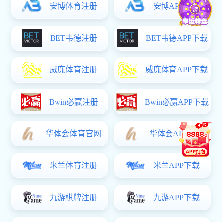
SMMS纺熔无纺布设备
SMS纺粘熔喷无纺布生产线
1
<
>