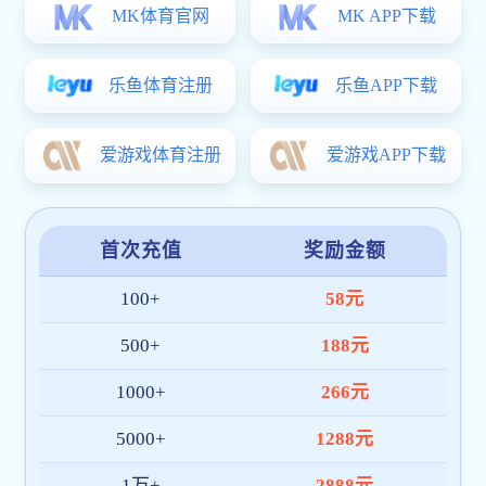
MK体育中文官方网站 - MK SPORTS
官网入口: 滁州MK体育中文官方网站 -
MK SPORTS官网入口有限公司
MK体育中文官方网站 - MK SPORTS官网入口: 查看手机端
全域导览
产品中心
新闻中心
MK体育中文官方网站 - MK SPORTS
官网入口: 联系我们
马金辉：13587666100
徐子鹏：13587618797