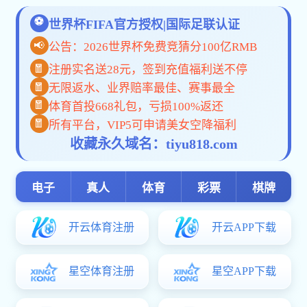
领
域
联
系
我
们
You can send us an email：web@cn-hhjx.com
机械参数