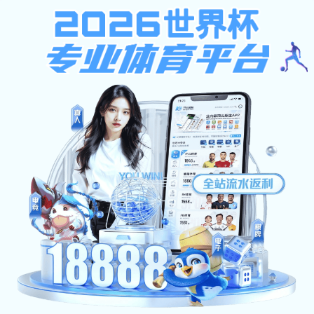
MK体育中文官方网站 -
MK SPORTS官网入口
首
页
关
于
我
们
MK体育中文官方网站 - MK SPO
产
品
RTS官网入口: SSMMS纺熔无纺
中
心
布设备
应
用