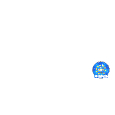
17.分切机（1台）: 将大卷装的布按MK世界杯（中国）
要求的规格分切，满足MK世界杯（中国）对产品长度、
宽度、卷重的要求
二、 熔喷系统主要设备（共2套）
1.真空吸料机（2套）：是用于吸附原料的装置
2.螺杆挤出机（2套）：传动电机为西门子交流变频电机
3.过滤器（2套）：类型有棒式和片式
4.计量泵（2套）:用于计量PP熔体多少的装置
5.熔喷模头(2副）:
6.喷头移动装置(2套）：整体升降
7.空气加热器（2台）：材料：不锈钢
8.高压风机（2台）：
9.抽吸风机-熔喷（2台）：电机为西门子交流变频电机